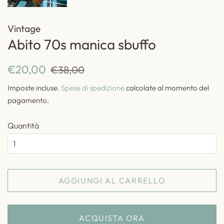
Vintage
Abito 70s manica sbuffo
Prezzo
Prezzo
€20,00
€38,00
di
scontato
Imposte incluse.
Spese di spedizione
calcolate al momento del
listino
pagamento.
Quantità
AGGIUNGI AL CARRELLO
ACQUISTA ORA