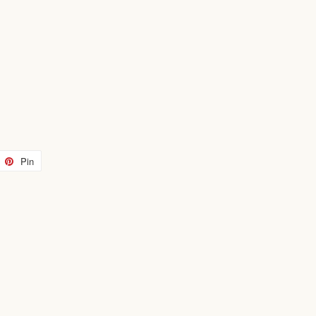
tta
Pin
Pinna
su
tter
Pinterest