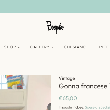
SHOP
GALLERY
CHI SIAMO
LINEE
Vintage
Gonna francese 
Prezzo
Prezzo
€65,00
di
scontato
Imposte incluse.
Spese di spediz