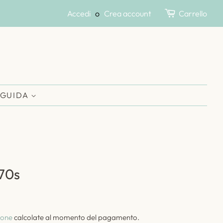
Accedi
o
Crea account
Carrello
 GUIDA
70s
ione
calcolate al momento del pagamento.