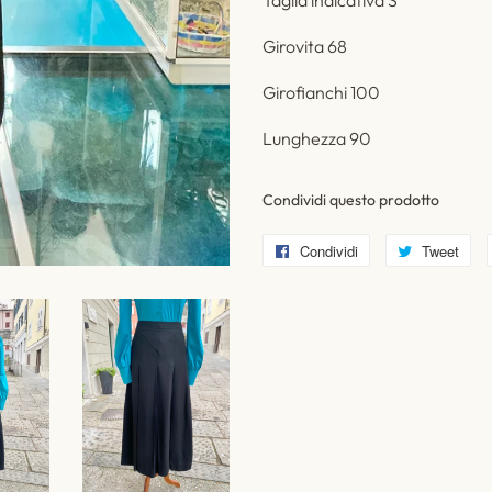
Taglia indicativa S
Girovita 68
Girofianchi 100
Lunghezza 90
Condividi questo prodotto
Condividi
Condividi
Tweet
Twi
su
su
Facebook
Twi