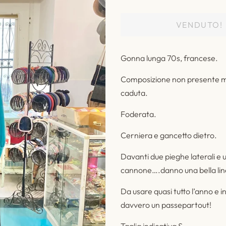
listino
VENDUTO!
Gonna lunga 70s, francese.
Composizione non presente ma i
caduta.
Foderata.
Cerniera e gancetto dietro.
Davanti due pieghe laterali e 
cannone….danno una bella lin
Da usare quasi tutto l’anno e i
davvero un passepartout!