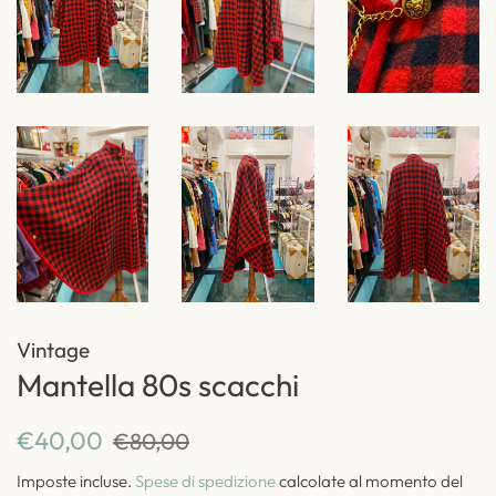
Vintage
Mantella 80s scacchi
Prezzo
Prezzo
€40,00
€80,00
di
scontato
Imposte incluse.
Spese di spedizione
calcolate al momento del
listino