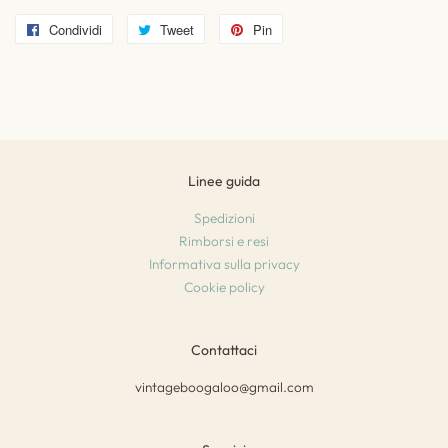
Condividi
Condividi
Tweet
Twitta
Pin
Pinna
su
su
su
Facebook
Twitter
Pinterest
Linee guida
Spedizioni
Rimborsi e resi
Informativa sulla privacy
Cookie policy
Contattaci
vintageboogaloo@gmail.com