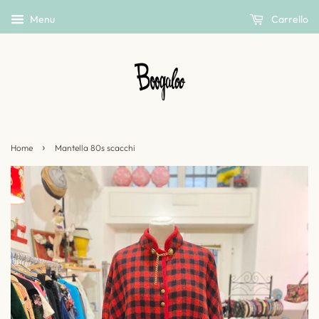
Menu
Carrello
›
Home
Mantella 80s scacchi