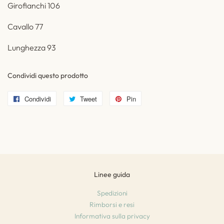
Girofianchi 106
Cavallo 77
Lunghezza 93
Condividi questo prodotto
Condividi
Condividi
Tweet
Twitta
Pin
Pinna
su
su
su
Facebook
Twitter
Pinterest
Linee guida
Spedizioni
Rimborsi e resi
Informativa sulla privacy