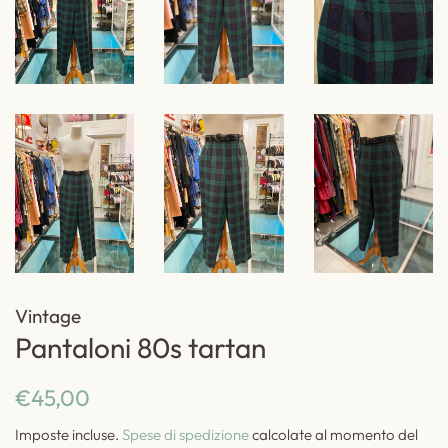
Vintage
Pantaloni 80s tartan
Prezzo
Prezzo
€45,00
di
scontato
Imposte incluse.
Spese di spedizione
calcolate al momento del
listino