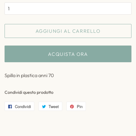
AGGIUNGI AL CARRELLO
ACQUISTA ORA
Spilla in plastica anni 70
Condividi questo prodotto
Condividi
Condividi
Tweet
Twitta
Pin
Pinna
su
su
su
Facebook
Twitter
Pinterest