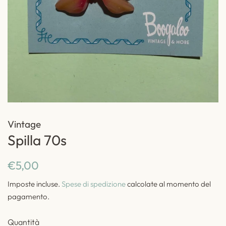
Vintage
Spilla 70s
Prezzo
Prezzo
€5,00
di
scontato
Imposte incluse.
Spese di spedizione
calcolate al momento del
listino
pagamento.
Quantità