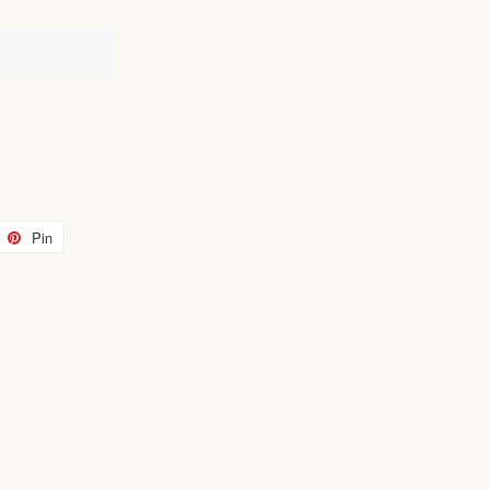
tta
Pin
Pinna
su
tter
Pinterest