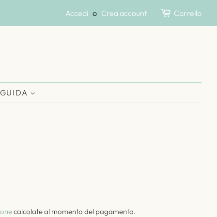
Accedi
o
Crea account
Carrello
 GUIDA
ione
calcolate al momento del pagamento.