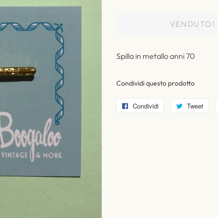
listino
VENDUTO!
Spilla in metallo anni 70
Condividi questo prodotto
Condividi
Condividi
Tweet
Twi
su
su
Facebook
Twi